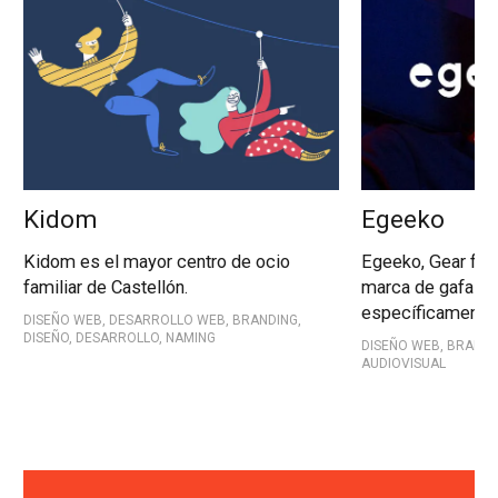
Kidom
Egeeko
Kidom es el mayor centro de ocio
Egeeko, Gear for
familiar de Castellón.
marca de gafas 
específicamente 
DISEÑO WEB, DESARROLLO WEB, BRANDING,
DISEÑO, DESARROLLO, NAMING
DISEÑO WEB, BRANDI
AUDIOVISUAL