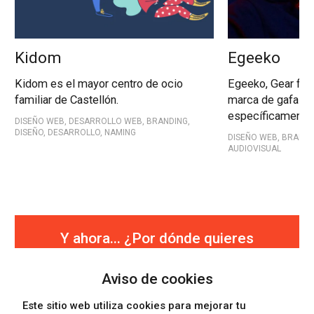
Kidom
Egeeko
Kidom es el mayor centro de ocio
Egeeko, Gear for
familiar de Castellón.
marca de gafas 
específicamente 
DISEÑO WEB, DESARROLLO WEB, BRANDING,
DISEÑO, DESARROLLO, NAMING
DISEÑO WEB, BRANDI
AUDIOVISUAL
Y ahora... ¿Por dónde quieres
continuar?
Aviso de cookies
Seguir viendo trabajos
Este sitio web utiliza cookies para mejorar tu
Saber algo más sobre la empresa